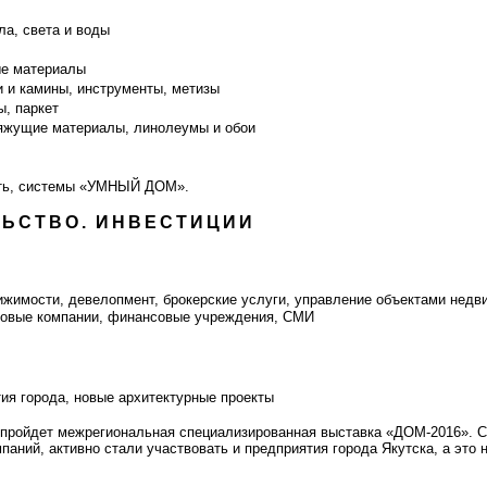
ла, света и воды
ые материалы
чи и камины, инструменты, метизы
ы, паркет
вяжущие материалы, линолеумы и обои
ость, системы «УМНЫЙ ДОМ».
ЛЬСТВО. ИНВЕСТИЦИИ
ижимости, девелопмент, брокерские услуги, управление объектами недв
инговые компании, финансовые учреждения, СМИ
тия города, новые архитектурные проекты
раз пройдет межрегиональная специализированная выставка «ДОМ-2016».
паний, активно стали участвовать и предприятия города Якутска, а это