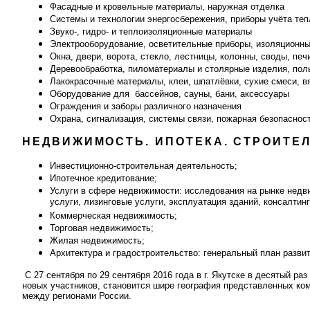
Фасадные и кровельные материалы, наружная отделка
Системы и технологии энергосбережения, приборы учёта теп
Звуко-, гидро- и теплоизоляционные материалы
Электрооборудование, осветительные приборы, изоляционн
Окна, двери, ворота, стекло, лестницы, колонны, своды, пе
Деревообработка, пиломатериалы и столярные изделия, пол
Лакокрасочные материалы, клеи, шпатлёвки, сухие смеси, 
Оборудование для бассейнов, сауны, бани, аксессуары
Ограждения и заборы различного назначения
Охрана, сигнализация, системы связи, пожарная безопасн
НЕДВИЖИМОСТЬ. ИПОТЕКА. СТРОИТЕ
Инвестиционно-строительная деятельность;
Ипотечное кредитование;
Услуги в сфере недвижимости: исследования на рынке недв
услуги, лизинговые услуги, эксплуатация зданий, консалт
Коммерческая недвижимость;
Торговая недвижимость;
Жилая недвижимость;
Архитектура и градостроительство: генеральный план разви
С 27 сентября по 29 сентября 2016 года в г. Якутске в десятый 
новых участников, становится шире география представленных ком
между регионами России.